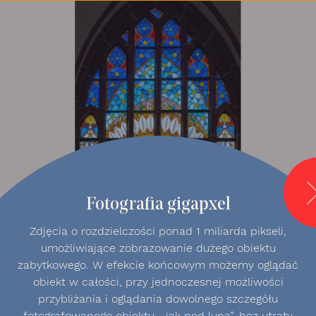
z9 - Gigapixel
Fotografia gigapxel
Zdjęcia o rozdzielczości ponad 1 miliarda pikseli,
umożliwiające zobrazowanie dużego obiektu
zabytkowego. W efekcie końcowym możemy oglądać
obiekt w całości, przy jednoczesnej możliwości
przybliżania i oglądania dowolnego szczegółu
fotografowanego obiektu, „jak pod lupą”, bez utraty