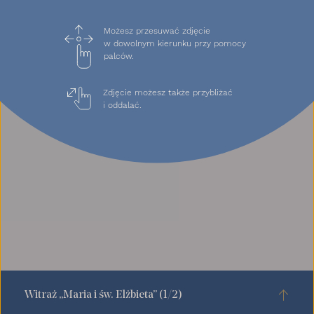
Możesz przesuwać zdjęcie
w dowolnym kierunku przy pomocy
palców.
Zdjęcie możesz także przybliżać
i oddalać.