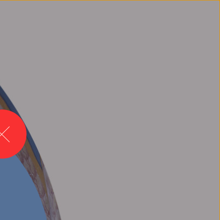
xel
Zamknij