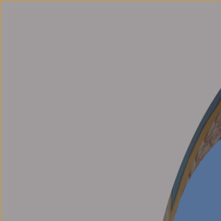
StKolPixel_polic