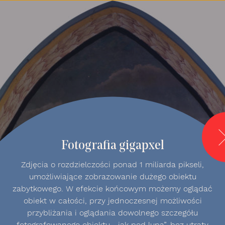
hromia2 - Gigapi
Fotografia gigapxel
Zdjęcia o rozdzielczości ponad 1 miliarda pikseli,
umożliwiające zobrazowanie dużego obiektu
zabytkowego. W efekcie końcowym możemy oglądać
obiekt w całości, przy jednoczesnej możliwości
przybliżania i oglądania dowolnego szczegółu
fotografowanego obiektu, „jak pod lupą”, bez utraty